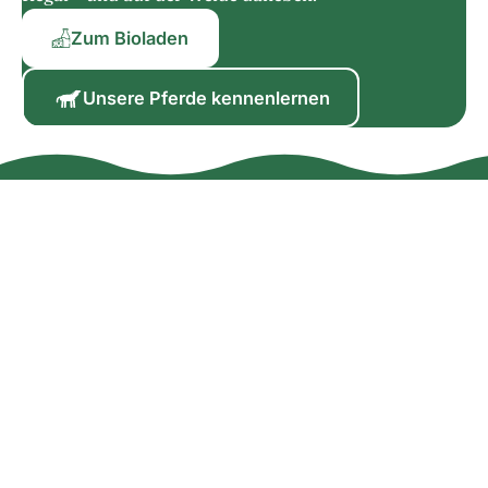
Zum Bioladen
Unsere Pferde kennenlernen
Biohof Schatz
Biohof Schatz in Ursensollen (Oberpfalz):
biozertifizierter Hofladen mit Rindfleisch aus
eigener Zucht und ausgewählten Bio-Produkten –
plus Pferdetraining und Hof-Service
Kontakt
+49-9628-9299519
info@biohof-schatz.de