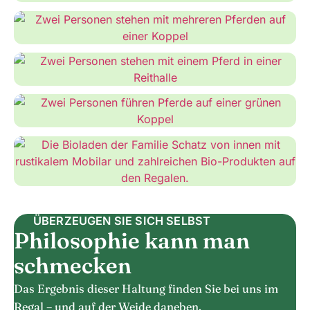
Arbeitskreis
Unterwegs mit Pferden
Ulli und Rasso in der Reithalle
Ulli und Rasso auf der Koppel
Der Bioladen von innen
ÜBERZEUGEN SIE SICH SELBST
Philosophie kann man
schmecken
Das Ergebnis dieser Haltung finden Sie bei uns im
Regal – und auf der Weide daneben.